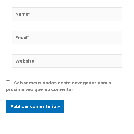
Name*
Email*
Website
Salvar meus dados neste navegador para a
próxima vez que eu comentar.