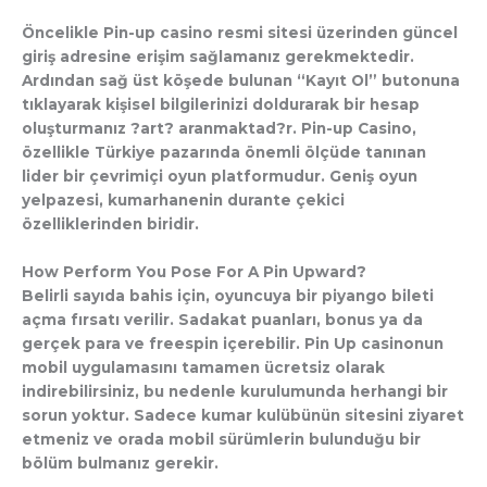
Öncelikle Pin-up casino resmi sitesi üzerinden güncel
giriş adresine erişim sağlamanız gerekmektedir.
Ardından sağ üst köşede bulunan “Kayıt Ol” butonuna
tıklayarak kişisel bilgilerinizi doldurarak bir hesap
oluşturmanız ?art? aranmaktad?r. Pin-up Casino,
özellikle Türkiye pazarında önemli ölçüde tanınan
lider bir çevrimiçi oyun platformudur. Geniş oyun
yelpazesi, kumarhanenin durante çekici
özelliklerinden biridir.
How Perform You Pose For A Pin Upward?
Belirli sayıda bahis için, oyuncuya bir piyango bileti
açma fırsatı verilir. Sadakat puanları, bonus ya da
gerçek para ve freespin içerebilir. Pin Up casinonun
mobil uygulamasını tamamen ücretsiz olarak
indirebilirsiniz, bu nedenle kurulumunda herhangi bir
sorun yoktur. Sadece kumar kulübünün sitesini ziyaret
etmeniz ve orada mobil sürümlerin bulunduğu bir
bölüm bulmanız gerekir.