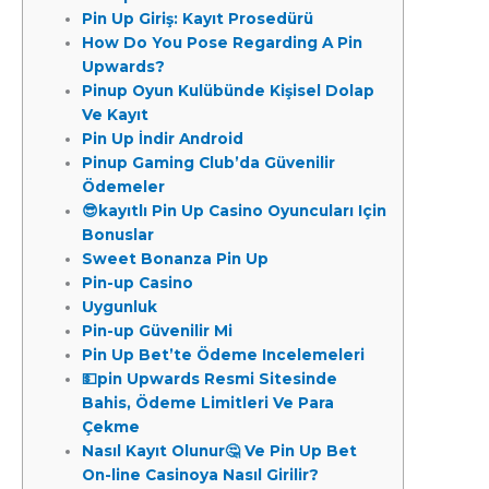
Pin Up Giriş: Kayıt Prosedürü
How Do You Pose Regarding A Pin
Upwards?
Pinup Oyun Kulübünde Kişisel Dolap
Ve Kayıt
Pin Up İndir Android
Pinup Gaming Club’da Güvenilir
Ödemeler
😎kayıtlı Pin Up Casino Oyuncuları Için
Bonuslar
Sweet Bonanza Pin Up
Pin-up Casino
Uygunluk
Pin-up Güvenilir Mi
Pin Up Bet’te Ödeme Incelemeleri
💵pin Upwards Resmi Sitesinde
Bahis, Ödeme Limitleri Ve Para
Çekme
Nasıl Kayıt Olunur🤔 Ve Pin Up Bet
On-line Casinoya Nasıl Girilir?