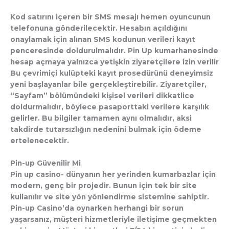
Kod satırını içeren bir SMS mesajı hemen oyuncunun
telefonuna gönderilecektir. Hesabın açıldığını
onaylamak için alınan SMS kodunun verileri kayıt
penceresinde doldurulmalıdır. Pin Up kumarhanesinde
hesap açmaya yalnızca yetişkin ziyaretçilere izin verilir
Bu çevrimiçi kulüpteki kayıt prosedürünü deneyimsiz
yeni başlayanlar bile gerçekleştirebilir. Ziyaretçiler,
“Sayfam” bölümündeki kişisel verileri dikkatlice
doldurmalıdır, böylece pasaporttaki verilere karşılık
gelirler. Bu bilgiler tamamen aynı olmalıdır, aksi
takdirde tutarsızlığın nedenini bulmak için ödeme
ertelenecektir.
Pin-up Güvenilir Mi
Pin up casino- dünyanın her yerinden kumarbazlar için
modern, genç bir projedir. Bunun için tek bir site
kullanılır ve site yön yönlendirme sistemine sahiptir.
Pin-up Casino’da oynarken herhangi bir sorun
yaşarsanız, müşteri hizmetleriyle iletişime geçmekten