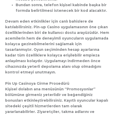
Bundan sonra, telefon kişisel kabinde başka bir
formda belirtilmesi istenecek bir kod alacaktır.
Devam eden etkinlikler için canlı bahislere de
katılabilirsiniz. Pin-up Casino uygulamasının öne çıkan
özelliklerinden biri de kullanıcı dostu arayüzüdür. Hem
acemilerin hem de deneyimli oyuncuların uygulamada
kolayca gezinebilmelerini sağlamak için
tasarlanmıştır. Oyun seçiminden hesap ayarlarına
kadar tüm özelliklere kolayca erişilebilir empieza
anlaşılması kolaydır. Uygulamayı indirmeden önce
cihazınızda yeterli depolama alanı olup olmadığını
kontrol etmeyi unutmayın.
Pin Up Casinoya Girme Prosedürü
Kişisel dolabın ana menüsünün “Promosyonlar”
bölümüne girmeniz yeterlidir ve beğendiğiniz
bonusları etkinleştirebilirsiniz. Kayıtlı oyuncular kapalı
sitedeki çeşitli hizmetlerden tam olarak
yararlanabilirler. Ziyaretçiler, takma adlarını ve