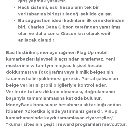
giriş yapmak yasaktır.
Hack sistemi, eski hesapların tek bir
veritabanına birleştirileceği şekilde çalışır.
Bu suggestion ideal kadınların ilk örneklerinden
biri, Charles Dana Gibson tarafından yaratılmış
olan ve daha sonra Gibson kızı olarak weil
anılacak olanıdır.
Basitleştirilmiş menüye rağmen Flag Up mobil,
kumarbazları işlevsellik açısından sınırlamaz. Yeni
müşterinin w tamtym miejscu kişisel hesabı
doldurması ve fotoğrafını veya kimlik belgesinin
taranmış halini yüklemesi gerekir. Portal çalışanları
belge verilerini profil bilgileriyle kontrol eder.
Verilerde tutarsızlıkların olmaması, doğrulamanın
başarıyla tamamlanmasına katkıda bulunur.
MoneyBack bonusunuz hesabınıza aktarıldığı andan
itibaren 72 ketika içinde yatırmanız gerekir. PinUp
kumarhanesinde kaydı tamamlayan ziyaretçiler,”
“kumar sitesinin çeşitli reward programları mevcuttur.