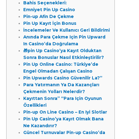
Bahis Seçenekleri:
Emniyet Pin Up Casino
Pin-up Afin De Çekme
Pin Up Kayıt İçin Bonus
İncelemeler Ve Kullanıcı Geri Bildirimi
Anında Para Çekme Için Pin Upward
In Casino’da Doğrulama
🎁pin Up Casino’ya Kayıt Olduktan
Sonra Bonuslar Nasıl Etkinleştirilir?
Pin Up Online Casino: Türkiye’de
Engel Olmadan Çalışan Casino
Pin Upwards Casino Güvenilir La?”
Para Yatırmanın Ya Da Kazançları
Çekmenin Yolları Nelerdir?
Kayıttan Sonra” “Para Için Oyunun
Özellikleri
Pin-up On Line Casino – En Iyi Slotlar
Pin Up Casino’ya Kayıt Olmak Bana
Ne Kazandırır?
Güncel Turnuvalar Pin-up Casino’da