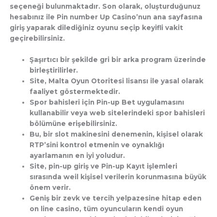
seçeneği bulunmaktadır. Son olarak, oluşturduğunuz
hesabınız ile Pin number Up Casino’nun ana sayfasına
giriş yaparak dilediğiniz oyunu seçip keyifli vakit
geçirebilirsiniz.
Şaşırtıcı bir şekilde gri bir arka program üzerinde
birleştirilirler.
Site, Malta Oyun Otoritesi lisansı ile yasal olarak
faaliyet göstermektedir.
Spor bahisleri için Pin-up Bet uygulamasını
kullanabilir veya web sitelerindeki spor bahisleri
bölümüne erişebilirsiniz.
Bu, bir slot makinesini denemenin, kişisel olarak
RTP’sini kontrol etmenin ve oynaklığı
ayarlamanın en iyi yoludur.
Site, pin-up giriş ve Pin-up Kayıt işlemleri
sırasında weil kişisel verilerin korunmasına büyük
önem verir.
Geniş bir zevk ve tercih yelpazesine hitap eden
on line casino, tüm oyuncuların kendi oyun