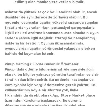
edilmiş olan mankenlere verilen isimdir.
Aviator’da yüksekler çok ödüllendirici olabilir, ancak
düşükler de aynı derecede zorlayıcı olabilir. Bu
nedenle, oyuncular uçağın yükselişi sırasında sunulan
fırsatlardan yararlanırken, potansiyel çarpışmalarla
ilişkili riskleri azaltma konusunda usta olmalıdır. Oyun
sadece şansla ilgili değildir; strateji ve hesaplanmış
risklerin bir testidir. Oyunun ilk aşamalarında,
oyunculardan uçağın yörüngesini yakından izlerken
bahislerini koymaları istenir.
Pinup Gaming Club’da Güvenilir Ödemeler
Pinup ‘daki ödeme bilgilerinin şifrelenmesiyle ilgili
olarak, bu bilgiler yalnızca yönetim tarafından ve sizin
tarafınızdan bilinecektir. Bu nedenle, kazançlar ve
komisyonlar için vergi ödemenize gerek yoktur. IOS
kullanıcılarının böyle bir sıkıntısı yok, linke
tıklandığında direkt olarak App Store Market place
üzerinden kuruluma başlanacak. Bu durumu
düzeltmeye ve projenin tüm özelliklerini, size