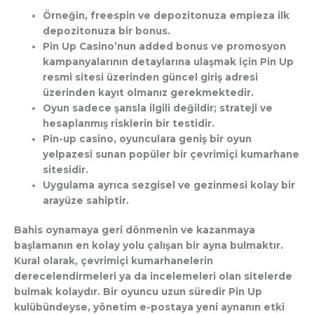
Örneğin, freespin ve depozitonuza empieza ilk
depozitonuza bir bonus.
Pin Up Casino’nun added bonus ve promosyon
kampanyalarının detaylarına ulaşmak için Pin Up
resmi sitesi üzerinden güncel giriş adresi
üzerinden kayıt olmanız gerekmektedir.
Oyun sadece şansla ilgili değildir; strateji ve
hesaplanmış risklerin bir testidir.
Pin-up casino, oyunculara geniş bir oyun
yelpazesi sunan popüler bir çevrimiçi kumarhane
sitesidir.
Uygulama ayrıca sezgisel ve gezinmesi kolay bir
arayüze sahiptir.
Bahis oynamaya geri dönmenin ve kazanmaya
başlamanın en kolay yolu çalışan bir ayna bulmaktır.
Kural olarak, çevrimiçi kumarhanelerin
derecelendirmeleri ya da incelemeleri olan sitelerde
bulmak kolaydır. Bir oyuncu uzun süredir Pin Up
kulübündeyse, yönetim e-postaya yeni aynanın etki