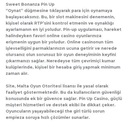
Sweet Bonanza Pin Up
“Oynat” düğmesine tıklayarak para için oynamaya
başlayacaksınız. Bu, bir slot makinesini denemenin,
kişisel olarak RTP’sini kontrol etmenin ve oynaklığı
ayarlamanın en iyi yoludur. Pin-up uygulaması, hareket
halindeyken favori online casino oyunlarınıza
erişmenin uygun bir yoludur. Online casinonun tüm
işlevselliğini parmaklarınızın ucuna getirir ve nerede
olursanız olun sorunsuz bir oyun deneyiminin keyfini
çıkarmanızı sağlar. Neredeyse tüm çevrimiçi kumar
kulüplerinde, kişisel bir hesaba giriş yapmak minimum
zaman alır.
Site, Malta Oyun Otoritesi lisansı ile yasal olarak
faaliyet göstermektedir. Bu da kullanıcıların güvenliği
konusunda ek bir güvence sağlar. Pin Up Casino, güçlü
müşteri hizmetleri ve destek ekibi ile dikkat çeker.
Oyuncuların yaşayabileceği the girl türlü sorun
empieza soruya hızlı çözümler sunarlar.