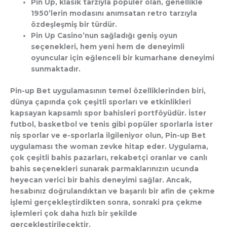
Pin Up, klasik tarzıyla popüler olan, genellikle
1950’lerin modasını anımsatan retro tarzıyla
özdeşleşmiş bir türdür.
Pin Up Casino’nun sağladığı geniş oyun
seçenekleri, hem yeni hem de deneyimli
oyuncular için eğlenceli bir kumarhane deneyimi
sunmaktadır.
Pin-up Bet uygulamasının temel özelliklerinden biri,
dünya çapında çok çeşitli sporları ve etkinlikleri
kapsayan kapsamlı spor bahisleri portföyüdür. İster
futbol, basketbol ve tenis gibi popüler sporlarla ister
niş sporlar ve e-sporlarla ilgileniyor olun, Pin-up Bet
uygulaması the woman zevke hitap eder. Uygulama,
çok çeşitli bahis pazarları, rekabetçi oranlar ve canlı
bahis seçenekleri sunarak parmaklarınızın ucunda
heyecan verici bir bahis deneyimi sağlar. Ancak,
hesabınız doğrulandıktan ve başarılı bir afin de çekme
işlemi gerçekleştirdikten sonra, sonraki pra çekme
işlemleri çok daha hızlı bir şekilde
gerçekleştirilecektir.