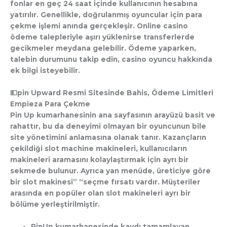
fonlar en geç 24 saat içinde kullanıcının hesabına
yatırılır. Genellikle, doğrulanmış oyuncular için para
çekme işlemi anında gerçekleşir. Online casino
ödeme talepleriyle aşırı yüklenirse transferlerde
gecikmeler meydana gelebilir. Ödeme yaparken,
talebin durumunu takip edin, casino oyuncu hakkında
ek bilgi isteyebilir.
💵pin Upward Resmi Sitesinde Bahis, Ödeme Limitleri
Empieza Para Çekme
Pin Up kumarhanesinin ana sayfasının arayüzü basit ve
rahattır, bu da deneyimi olmayan bir oyuncunun bile
site yönetimini anlamasına olanak tanır. Kazançların
çekildiği slot machine makineleri, kullanıcıların
makineleri aramasını kolaylaştırmak için ayrı bir
sekmede bulunur. Ayrıca yan menüde, üreticiye göre
bir slot makinesi” “seçme fırsatı vardır. Müşteriler
arasında en popüler olan slot makineleri ayrı bir
bölüme yerleştirilmiştir.
PinUp kumarhanesinde kaydı tamamlayan