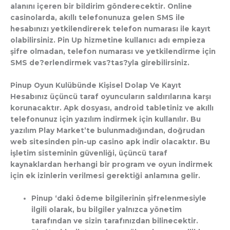
alanını içeren bir bildirim gönderecektir. Online
casinolarda, akıllı telefonunuza gelen SMS ile
hesabınızı yetkilendirerek telefon numarası ile kayıt
olabilirsiniz. Pin Up hizmetine kullanıcı adı empieza
şifre olmadan, telefon numarası ve yetkilendirme için
SMS de?erlendirmek vas?tas?yla girebilirsiniz.
Pinup Oyun Kulübünde Kişisel Dolap Ve Kayıt
Hesabınız üçüncü taraf oyuncuların saldırılarına karşı
korunacaktır. Apk dosyası, android tabletiniz ve akıllı
telefonunuz için yazılım indirmek için kullanılır. Bu
yazılım Play Market’te bulunmadığından, doğrudan
web sitesinden pin-up casino apk indir olacaktır. Bu
işletim sisteminin güvenliği, üçüncü taraf
kaynaklardan herhangi bir program ve oyun indirmek
için ek izinlerin verilmesi gerektiği anlamına gelir.
Pinup ‘daki ödeme bilgilerinin şifrelenmesiyle
ilgili olarak, bu bilgiler yalnızca yönetim
tarafından ve sizin tarafınızdan bilinecektir.