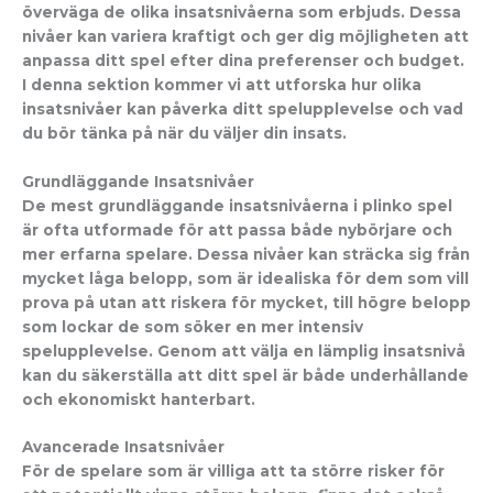
överväga de olika insatsnivåerna som erbjuds. Dessa
nivåer kan variera kraftigt och ger dig möjligheten att
anpassa ditt spel efter dina preferenser och budget.
I denna sektion kommer vi att utforska hur olika
insatsnivåer kan påverka ditt spelupplevelse och vad
du bör tänka på när du väljer din insats.
Grundläggande Insatsnivåer
De mest grundläggande insatsnivåerna i plinko spel
är ofta utformade för att passa både nybörjare och
mer erfarna spelare. Dessa nivåer kan sträcka sig från
mycket låga belopp, som är idealiska för dem som vill
prova på utan att riskera för mycket, till högre belopp
som lockar de som söker en mer intensiv
spelupplevelse. Genom att välja en lämplig insatsnivå
kan du säkerställa att ditt spel är både underhållande
och ekonomiskt hanterbart.
Avancerade Insatsnivåer
För de spelare som är villiga att ta större risker för