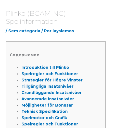
Plinko (BGAMING) –
Spelinformation
/
Sem categoria
/ Por
layslemos
Содержимое
Introduktion till Plinko
Spelregler och Funktioner
Strategier för Högre Vinster
Tillgängliga Insatsnivåer
Grundläggande Insatsnivåer
Avancerade Insatsnivåer
Möjligheter för Bonusar
Teknisk Specifikation
Spelmotor och Grafik
Spelregler och Funktioner