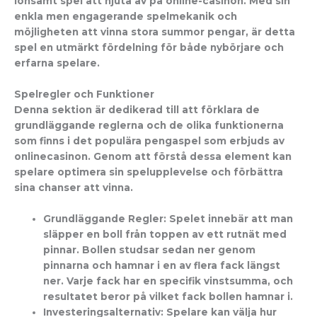
lönsamt spel att njuta av på online-casinon. Med sin
enkla men engagerande spelmekanik och
möjligheten att vinna stora summor pengar, är detta
spel en utmärkt fördelning för både nybörjare och
erfarna spelare.
Spelregler och Funktioner
Denna sektion är dedikerad till att förklara de
grundläggande reglerna och de olika funktionerna
som finns i det populära pengaspel som erbjuds av
onlinecasinon. Genom att förstå dessa element kan
spelare optimera sin spelupplevelse och förbättra
sina chanser att vinna.
Grundläggande Regler: Spelet innebär att man
släpper en boll från toppen av ett rutnät med
pinnar. Bollen studsar sedan ner genom
pinnarna och hamnar i en av flera fack längst
ner. Varje fack har en specifik vinstsumma, och
resultatet beror på vilket fack bollen hamnar i.
Investeringsalternativ: Spelare kan välja hur