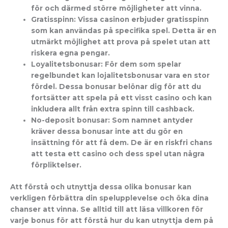
för och därmed större möjligheter att vinna.
Gratisspinn: Vissa casinon erbjuder gratisspinn
som kan användas på specifika spel. Detta är en
utmärkt möjlighet att prova på spelet utan att
riskera egna pengar.
Loyalitetsbonusar: För dem som spelar
regelbundet kan lojalitetsbonusar vara en stor
fördel. Dessa bonusar belönar dig för att du
fortsätter att spela på ett visst casino och kan
inkludera allt från extra spinn till cashback.
No-deposit bonusar: Som namnet antyder
kräver dessa bonusar inte att du gör en
insättning för att få dem. De är en riskfri chans
att testa ett casino och dess spel utan några
förpliktelser.
Att förstå och utnyttja dessa olika bonusar kan
verkligen förbättra din spelupplevelse och öka dina
chanser att vinna. Se alltid till att läsa villkoren för
varje bonus för att förstå hur du kan utnyttja dem på