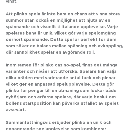
vinst.
Att plinko spela är inte bara en chans att vinna stora
summor utan också en möjlighet att njuta av en
spännande och visuellt tilltalande upplevelse. Varje
spelares bana är unik, vilket gör varje spelomgång
oerhört spännande. Detta spel är perfekt för dem
som söker en balans mellan spänning och avkoppling,
där sannolikhet spelar en avgörande roll.
Inom ramen för plinko casino-spel, finns det många
varianter och nivåer att utforska. Spelare kan välja
olika bräden med varierande antal fack och pinnar,
vilket ger en anpassad spelupplevelse. Detta gör
plinko för pengar till en utmaning som lockar både
nybörjare och erfarna spelare, där varje beslut om
bollens startposition kan påverka utfallet av spelet
avsevärt.
Sammanfattningsvis erbjuder plinko en unik och
engagerande spelupplevelse som kombinerar