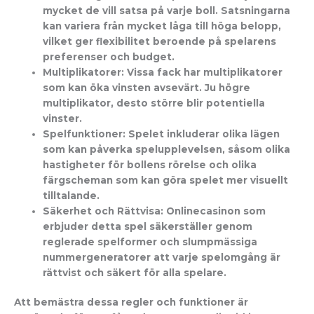
mycket de vill satsa på varje boll. Satsningarna
kan variera från mycket låga till höga belopp,
vilket ger flexibilitet beroende på spelarens
preferenser och budget.
Multiplikatorer: Vissa fack har multiplikatorer
som kan öka vinsten avsevärt. Ju högre
multiplikator, desto större blir potentiella
vinster.
Spelfunktioner: Spelet inkluderar olika lägen
som kan påverka spelupplevelsen, såsom olika
hastigheter för bollens rörelse och olika
färgscheman som kan göra spelet mer visuellt
tilltalande.
Säkerhet och Rättvisa: Onlinecasinon som
erbjuder detta spel säkerställer genom
reglerade spelformer och slumpmässiga
nummergeneratorer att varje spelomgång är
rättvist och säkert för alla spelare.
Att bemästra dessa regler och funktioner är