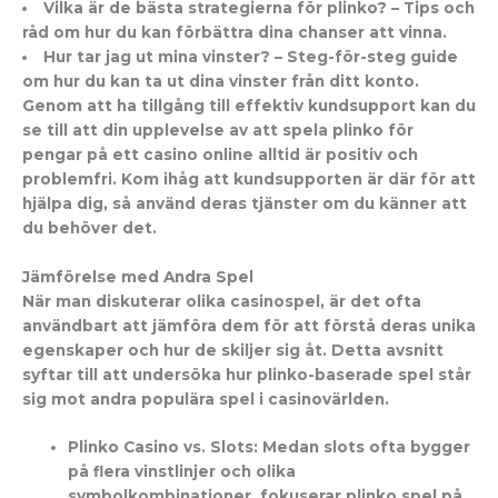
Vilka är de bästa strategierna för plinko? – Tips och
råd om hur du kan förbättra dina chanser att vinna.
Hur tar jag ut mina vinster? – Steg-för-steg guide
om hur du kan ta ut dina vinster från ditt konto.
Genom att ha tillgång till effektiv kundsupport kan du
se till att din upplevelse av att spela plinko för
pengar på ett casino online alltid är positiv och
problemfri. Kom ihåg att kundsupporten är där för att
hjälpa dig, så använd deras tjänster om du känner att
du behöver det.
Jämförelse med Andra Spel
När man diskuterar olika casinospel, är det ofta
användbart att jämföra dem för att förstå deras unika
egenskaper och hur de skiljer sig åt. Detta avsnitt
syftar till att undersöka hur plinko-baserade spel står
sig mot andra populära spel i casinovärlden.
Plinko Casino vs. Slots: Medan slots ofta bygger
på flera vinstlinjer och olika
symbolkombinationer, fokuserar plinko spel på