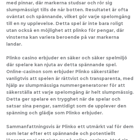
med pinnar, där markerna studsar och rör sig
slumpmässigt tills de når botten. Resultatet är ofta
oväntat och spännande, vilket gör varje spelomgång
till en ny upplevelse. Detta spel är inte bara roligt
utan också en möjlighet att plinko för pengar, där
vinsterna kan variera beroende på var markerna
landar.
Plinko casino erbjuder en säker och säker spelmiljö
där spelare kan njuta av detta spännande spel.
Online-casinon som erbjuder Plinko säkerställer
vanligtvis att spelen är rättvist och transparenta, med
hjälp av slumpmässiga nummergeneratorer för att
säkerställa att varje spelomgång är helt slumpmässig.
Detta ger spelare en trygghet när de spelar och
satsar sina pengar, samtidigt som de upplever den
spänning och glädje som Plinko erbjuder.
Sammanfattningsvis är Plinko ett utmärkt val för dem
som letar efter ett spännande och potentiellt