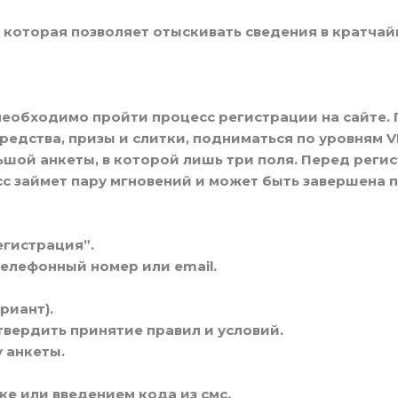
 которая позволяет отыскивать сведения в кратча
необходимо пройти процесс регистрации на сайте.
едства, призы и слитки, подниматься по уровням V
ой анкеты, в которой лишь три поля. Перед регис
сс займет пару мгновений и может быть завершена 
егистрация”.
телефонный номер или email.
риант).
твердить принятие правил и условий.
 анкеты.
е или введением кода из смс.