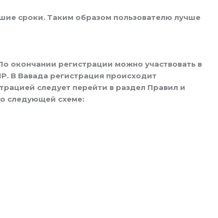
йшие сроки. Таким образом пользователю лучше
 По окончании регистрации можно участвовать в
IP. В Вавада регистрация происходит
трацией следует перейти в раздел Правил и
по следующей схеме: