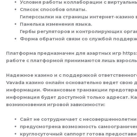
Условия работы коллаборации с виртуальны
Список способов оплаты.
Гиперссылки на страницы интернет-казино в
Панелька изменения языка.
Гербы регуляторов и контролирующих орга
Форма обратной связи со службой поддерж
Платформа предназначен для азартных игр https
работе с платформой принимаются лишь взрослы
Надежное казино и с поддержкой ответственног
Vavada казино онлайн основательно ведет свою 
информации. Финансовые транзакции предотвра
информация будет доступной только адресат. Ка
возникновения игровой зависимости:
Сайт не сотрудничает с несовершеннолетни
предусмотрена возможность самоограничени
круглосуточный саппорт готова предостав