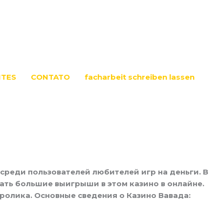
NTES
CONTATO
facharbeit schreiben lassen
 среди пользователей любителей игр на деньги. В
ать большие выигрыши в этом казино в онлайне.
ролика. Основные сведения о Казино Вавада: