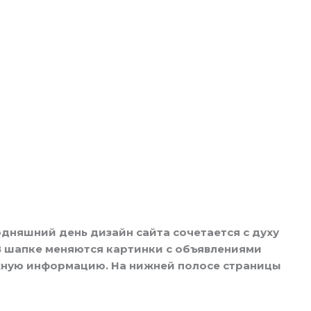
годняшний день дизайн сайта сочетается с духу
В шапке меняются картинки с объявлениями
ажную информацию. На нижней полосе страницы