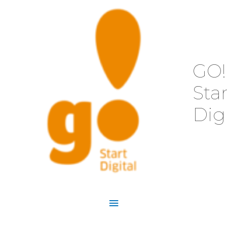
Ir
Menu
para
o
principal
conteúdo
GO!
Star
Digi