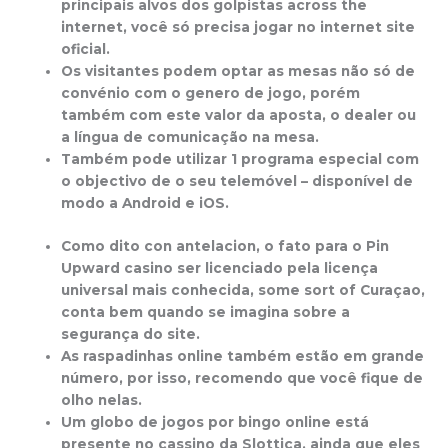
principais alvos dos golpistas across the
internet, você só precisa jogar no internet site
oficial.
Os visitantes podem optar as mesas não só de
convénio com o genero de jogo, porém
também com este valor da aposta, o dealer ou
a língua de comunicação na mesa.
Também pode utilizar 1 programa especial com
o objectivo de o seu telemóvel – disponível de
modo a Android e iOS.
Como dito con antelacion, o fato para o Pin
Upward casino ser licenciado pela licença
universal mais conhecida, some sort of Curaçao,
conta bem quando se imagina sobre a
segurança do site.
As raspadinhas online também estão em grande
número, por isso, recomendo que você fique de
olho nelas.
Um globo de jogos por bingo online está
presente no cassino da Slottica, ainda que eles