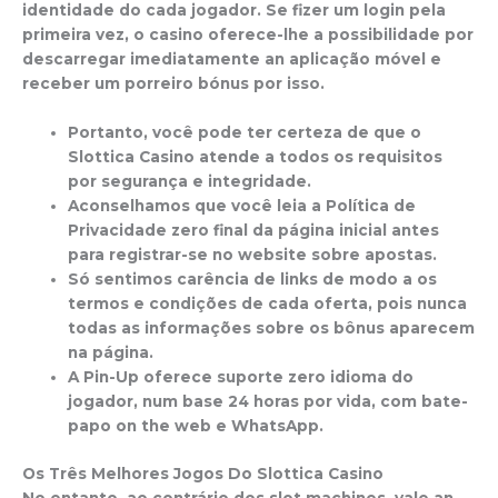
identidade do cada jogador. Se fizer um login pela
primeira vez, o casino oferece-lhe a possibilidade por
descarregar imediatamente an aplicação móvel e
receber um porreiro bónus por isso.
Portanto, você pode ter certeza de que o
Slottica Casino atende a todos os requisitos
por segurança e integridade.
Aconselhamos que você leia a Política de
Privacidade zero final da página inicial antes
para registrar-se no website sobre apostas.
Só sentimos carência de links de modo a os
termos e condições de cada oferta, pois nunca
todas as informações sobre os bônus aparecem
na página.
A Pin-Up oferece suporte zero idioma do
jogador, num base 24 horas por vida, com bate-
papo on the web e WhatsApp.
Os Três Melhores Jogos Do Slottica Casino
No entanto, ao contrário dos slot machines, vale an