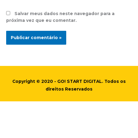
Salvar meus dados neste navegador para a
próxima vez que eu comentar.
Copyright © 2020 - GO! START DIGITAL. Todos os
direitos Reservados