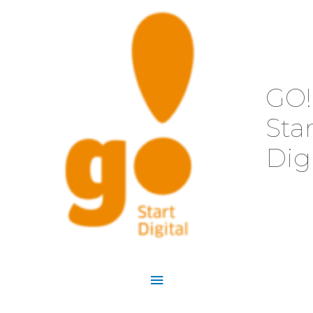
Ir
Menu
para
o
principal
conteúdo
GO!
Star
Digi