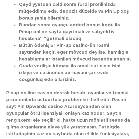
Qeydiyyatdan cəld sonra fərdi profilinizdə
müqəddimə edə, depozit düzəldə və Pin Up xoş
bonus şəhla bilərsiniz.
Bundan sonra oyunçu added bonus kodu ilə
Pinup online sayta qayıtmalı və subyektiv
hesabına” “getməli olacaq.
Bütün ödənişlər Pin-up casino-ün rəsmi
saytından keçir, əgər mövcud deyilsə, hamılıqla
hesablamalar istənilən mövcud hesabda aparılır.
Orada verilişin köməyi ilə əməli satıcının işini
izləyə və casinonun ab-havanı şax evdə
coşğunluq edə bilərsiniz.
Pinup on line casino dəstək hesab, oyunlar və texniki
problemlərlə üstüörtülü problemləri həll edir. Rəsmi
sayt Pin Upwards casino Azərbaycandan olan
oyunçular ötrü lisenziyalı onlayn kazinodur. Saytın
rəng sxemi elə seçilir ki, hətta uzun möhlətli seans da
qilma orqanlarına əlavə yük yaratmasın. Tətbiqdə
istifadəçinin kazino saytında olan elliklə funksiyalara,