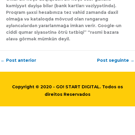
kəmiyyət dəyişə bilər (bank kartları vəziyyətində).
Proqram şəxsi hesabınıza tez vahid zamanda daxil
olmağa və kataloqda mövcud olan rəngarəng
əyləncələrdən yararlanmağa imkan verir. Google-un
ciddi qumar siyasətinə ötrü tətbiqi” “rəsmi bazara
əlavə görmək mümkün deyil.
←
Post anterior
Post seguinte
→
Copyright © 2020 - GO! START DIGITAL. Todos os
direitos Reservados