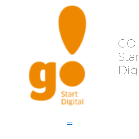
Ir
Menu
para
o
principal
conteúdo
GO!
Star
Digi