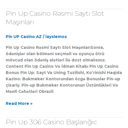
Pin Up Casino Rəsmi Saytı Slot
Pin
Up
Maşınları
Casino
Rəsmi
Pin UP Casino AZ
/
layslemos
Saytı
Slot
Pin Up Casino Rəsmi Saytı Slot MaşınlarıSonra,
Maşınları</tg
ödənişlər olan bölməni seçməli və oyunçu ötrü
mövcud olan ödəniş alətləri ilə dost olmalısınız.
Content Pin Up Casino Və İdman Kitabı Pin Up Casino
Bonus Pin Up: Sayt Va Uning Tuzilishi, Ko’rinishi Haqida
Kazino: Bukmeker Kontorundan özgə Bonuslar Pin-up
çixariş: Pin-up Bukmeker Kontorunun Üstünlükləri Və
Mənfi Cəhətləri Obrazli
Read More »
Pin Up 306 Casino Başlanğıc
Pin
Up