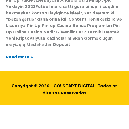
Pin Up Yukle Azerbaycan Android ötrü Pinup Apk
Pinup
Yükləyin 2023Futbol mərc xətti görə pinup -i seçdim,
Apk
bukmeyker kontoru layiqincə işləyir, xatırlayıram ki,”
Yükləyin
“bəzən şərtlər daha orina idi. Content Təhlükəsizlik Və
2023</tg
Lisenziya Pin Up Pin-up Casino Bonus Proqramları Pin
Up Online Casino Nadir Güvenilir La?? Texniki Dəstək
Yeni Kriptovalyuta Kazinolarını Skan Görmək üçün
ürəyiaçiq Məsləhətlər Depozit
Read More »
Copyright © 2020 - GO! START DIGITAL. Todos os
direitos Reservados