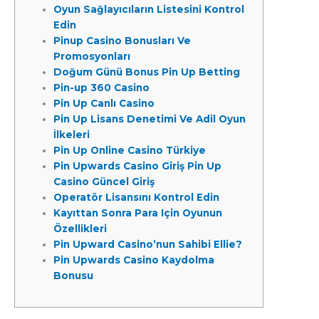
Oyun Sağlayıcıların Listesini Kontrol
Edin
Pinup Casino Bonusları Ve
Promosyonları
Doğum Günü Bonus Pin Up Betting
Pin-up 360 Casino
Pin Up Canlı Casino
Pin Up Lisans Denetimi Ve Adil Oyun
İlkeleri
Pin Up Online Casino Türkiye
Pin Upwards Casino Giriş Pin Up
Casino Güncel Giriş
Operatör Lisansını Kontrol Edin
Kayıttan Sonra Para Için Oyunun
Özellikleri
Pin Upward Casino’nun Sahibi Ellie?
Pin Upwards Casino Kaydolma
Bonusu