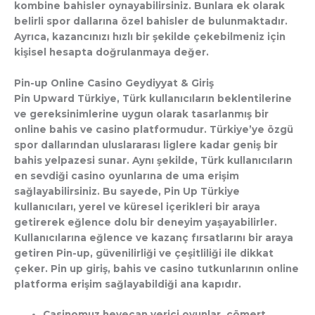
kombine bahisler oynayabilirsiniz. Bunlara ek olarak
belirli spor dallarına özel bahisler de bulunmaktadır.
Ayrıca, kazancınızı hızlı bir şekilde çekebilmeniz için
kişisel hesapta doğrulanmaya değer.
Pin-up Online Casino Geydiyyat & Giriş
Pin Upward Türkiye, Türk kullanıcıların beklentilerine
ve gereksinimlerine uygun olarak tasarlanmış bir
online bahis ve casino platformudur. Türkiye’ye özgü
spor dallarından uluslararası liglere kadar geniş bir
bahis yelpazesi sunar. Aynı şekilde, Türk kullanıcıların
en sevdiği casino oyunlarına de uma erişim
sağlayabilirsiniz. Bu sayede, Pin Up Türkiye
kullanıcıları, yerel ve küresel içerikleri bir araya
getirerek eğlence dolu bir deneyim yaşayabilirler.
Kullanıcılarına eğlence ve kazanç fırsatlarını bir araya
getiren Pin-up, güvenilirliği ve çeşitliliği ile dikkat
çeker. Pin up giriş, bahis ve casino tutkunlarının online
platforma erişim sağlayabildiği ana kapıdır.
Casinomuz heyecan verici oyunlar, cömert