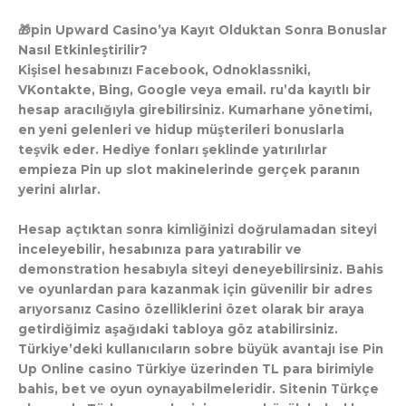
🎁pin Upward Casino’ya Kayıt Olduktan Sonra Bonuslar
Nasıl Etkinleştirilir?
Kişisel hesabınızı Facebook, Odnoklassniki,
VKontakte, Bing, Google veya email. ru’da kayıtlı bir
hesap aracılığıyla girebilirsiniz. Kumarhane yönetimi,
en yeni gelenleri ve hidup müşterileri bonuslarla
teşvik eder. Hediye fonları şeklinde yatırılırlar
empieza Pin up slot makinelerinde gerçek paranın
yerini alırlar.
Hesap açtıktan sonra kimliğinizi doğrulamadan siteyi
inceleyebilir, hesabınıza para yatırabilir ve
demonstration hesabıyla siteyi deneyebilirsiniz. Bahis
ve oyunlardan para kazanmak için güvenilir bir adres
arıyorsanız Casino özelliklerini özet olarak bir araya
getirdiğimiz aşağıdaki tabloya göz atabilirsiniz.
Türkiye’deki kullanıcıların sobre büyük avantajı ise Pin
Up Online casino Türkiye üzerinden TL para birimiyle
bahis, bet ve oyun oynayabilmeleridir. Sitenin Türkçe