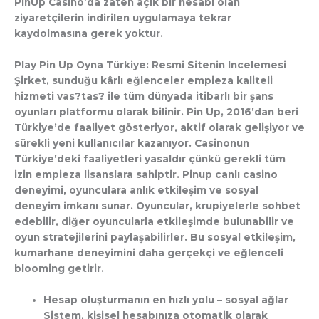
PinUp Casino’da zaten açık bir hesabı olan
ziyaretçilerin indirilen uygulamaya tekrar
kaydolmasına gerek yoktur.
Play Pin Up Oyna Türkiye: Resmi Sitenin Incelemesi
Şirket, sunduğu kârlı eğlenceler empieza kaliteli
hizmeti vas?tas? ile tüm dünyada itibarlı bir şans
oyunları platformu olarak bilinir. Pin Up, 2016’dan beri
Türkiye’de faaliyet gösteriyor, aktif olarak gelişiyor ve
sürekli yeni kullanıcılar kazanıyor. Casinonun
Türkiye’deki faaliyetleri yasaldır çünkü gerekli tüm
izin empieza lisanslara sahiptir. Pinup canlı casino
deneyimi, oyunculara anlık etkileşim ve sosyal
deneyim imkanı sunar. Oyuncular, krupiyelerle sohbet
edebilir, diğer oyuncularla etkileşimde bulunabilir ve
oyun stratejilerini paylaşabilirler. Bu sosyal etkileşim,
kumarhane deneyimini daha gerçekçi ve eğlenceli
blooming getirir.
Hesap oluşturmanın en hızlı yolu – sosyal ağlar
Sistem, kişisel hesabınıza otomatik olarak