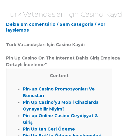
Türk Vatandaşları Için Casino Kayd
Deixe um comentário
/
Sem categoria
/ Por
layslemos
Türk Vatandaşları Için Casino Kaydı
Pin Up Casino On The Internet Bahis Giriş Empieza
Detaylı İnceleme”
Content
Pin-up Casino Promosyonları Və
Bonusları
Pin Up Casino’yu Mobil Cihazlarda
Oynayabilir Miyim?
Pin-up Online Casino Geydiyyat &
Giriş
Pin Up’tan Geri Ödeme
Pin Up Bet’te Ödeme Incelemeleri