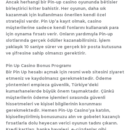
Ancak herhangi bir Pin-up casino oyununda bêtisier
birleştirici kriter bahistir. Her oyunun, daha sık
kazanmak için kullanılması önerilen kendi özel
stratejisi vardır. Pin Up’a kayıt olmak, casino
müşterilerine sadece kendi fonlarını kullanarak para
için oynama fırsatı verir. Onların yardımıyla Pin-up
slotlarında gerçek ödüller kazanabilirsiniz. İşlem
yaklaşık 10 saniye sürer ve gerçek bir posta kutusuna
ve şifresine sahip olmanızı gerektirir.
Pin Up Casino Bonus Programı
Bir Pin Up hesabı açmak için resmi web sitesini ziyaret
etmeniz ve kaydolmanız gerekmektedir. Ödeme
yöntemleri empieza güvenlik, Türkiye’deki
kumarhanelerde büyük önem taşımaktadır. Çünkü
müşterilerin ödeme işlemleri sırasında güvenli
hissetmeleri ve kişisel bilgilerinin korunması
gerekmektedir. Hemen Pin-Up Casino’ya katılın,
kişiselleştirilmiş bonusunuzu alın ve gobelet kazançlı
fırsatlarla dolu heyecan verici oyunun tadını çıkarın.
Kredi kartları, banka havalesi, e-cüzdanlar gibi