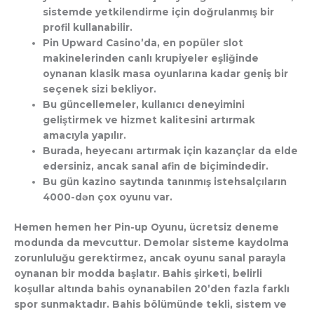
sistemde yetkilendirme için doğrulanmış bir
profil kullanabilir.
Pin Upward Casino’da, en popüler slot
makinelerinden canlı krupiyeler eşliğinde
oynanan klasik masa oyunlarına kadar geniş bir
seçenek sizi bekliyor.
Bu güncellemeler, kullanıcı deneyimini
geliştirmek ve hizmet kalitesini artırmak
amacıyla yapılır.
Burada, heyecanı artırmak için kazançlar da elde
edersiniz, ancak sanal afin de biçimindedir.
Bu gün kazino saytında tanınmış istehsalçıların
4000-dən çox oyunu var.
Hemen hemen her Pin-up Oyunu, ücretsiz deneme
modunda da mevcuttur. Demolar sisteme kaydolma
zorunluluğu gerektirmez, ancak oyunu sanal parayla
oynanan bir modda başlatır. Bahis şirketi, belirli
koşullar altında bahis oynanabilen 20’den fazla farklı
spor sunmaktadır. Bahis bölümünde tekli, sistem ve