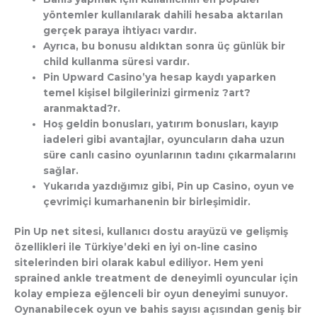
yöntemler kullanılarak dahili hesaba aktarılan
gerçek paraya ihtiyacı vardır.
Ayrıca, bu bonusu aldıktan sonra üç günlük bir
child kullanma süresi vardır.
Pin Upward Casino’ya hesap kaydı yaparken
temel kişisel bilgilerinizi girmeniz ?art?
aranmaktad?r.
Hoş geldin bonusları, yatırım bonusları, kayıp
iadeleri gibi avantajlar, oyuncuların daha uzun
süre canlı casino oyunlarının tadını çıkarmalarını
sağlar.
Yukarıda yazdığımız gibi, Pin up Casino, oyun ve
çevrimiçi kumarhanenin bir birleşimidir.
Pin Up net sitesi, kullanıcı dostu arayüzü ve gelişmiş
özellikleri ile Türkiye’deki en iyi on-line casino
sitelerinden biri olarak kabul ediliyor. Hem yeni
sprained ankle treatment de deneyimli oyuncular için
kolay empieza eğlenceli bir oyun deneyimi sunuyor.
Oynanabilecek oyun ve bahis sayısı açısından geniş bir