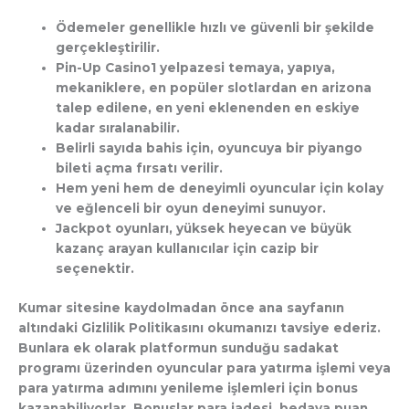
Ödemeler genellikle hızlı ve güvenli bir şekilde
gerçekleştirilir.
Pin-Up Casino1 yelpazesi temaya, yapıya,
mekaniklere, en popüler slotlardan en arizona
talep edilene, en yeni eklenenden en eskiye
kadar sıralanabilir.
Belirli sayıda bahis için, oyuncuya bir piyango
bileti açma fırsatı verilir.
Hem yeni hem de deneyimli oyuncular için kolay
ve eğlenceli bir oyun deneyimi sunuyor.
Jackpot oyunları, yüksek heyecan ve büyük
kazanç arayan kullanıcılar için cazip bir
seçenektir.
Kumar sitesine kaydolmadan önce ana sayfanın
altındaki Gizlilik Politikasını okumanızı tavsiye ederiz.
Bunlara ek olarak platformun sunduğu sadakat
programı üzerinden oyuncular para yatırma işlemi veya
para yatırma adımını yenileme işlemleri için bonus
kazanabiliyorlar. Bonuslar para iadesi, bedava puan