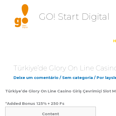
Ir
para
GO! Start Digital
o
conteúdo
Türkiye’de Glory On Line Casin
Deixe um comentário
/
Sem categoria
/ Por
lays
Türkiye’de Glory On Line Casino Giriş Çevrimiçi Slot 
“Added Bonus 125% + 250 Fs
Content