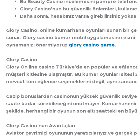
Bu Beauty Casino incelemesini pampre telefonu
Glory Casino’nun bu güvenlik önlemleri, kullanıc
Daha sonra, hesabınız varsa girebilirsiniz yoksa
Glory Casino, online kumarhane oyunları sunan bir 
sunar. Glory casino kumar mobil uygulamasını resmi w
oynamanızı önermiyoruz
glory casino game
.
Glory Casino
Glory On line casino Türkiye’de en popüler ve eğlen
müşteri kitlesine ulaşmıştır. Bu kumar oyunları sitesi 
mevcut tüm eğlence seçeneklerini değil, aynı zamanda 
Cazip bonuslardan casinonun yüksek güvenlik seviye
saate kadar sürebileceğini unutmayın. Kumarhanenin we
şekilde, herhangi bir oyunun son altı saatteki en büyü
Glory Casino’nun Avantajları
Aviator çevrimiçi oyununun yaratıcılarıyız ve gerçek 