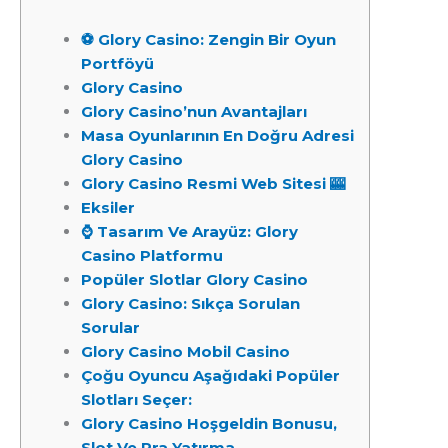
⚽️ Glory Casino: Zengin Bir Oyun
Portföyü
Glory Casino
Glory Casino’nun Avantajları
Masa Oyunlarının En Doğru Adresi
Glory Casino
Glory Casino Resmi Web Sitesi 🎰
Eksiler
⌚️ Tasarım Ve Arayüz: Glory
Casino Platformu
Popüler Slotlar Glory Casino
Glory Casino: Sıkça Sorulan
Sorular
Glory Casino Mobil Casino
Çoğu Oyuncu Aşağıdaki Popüler
Slotları Seçer:
Glory Casino Hoşgeldin Bonusu,
Slot Ve Pra Yatırma