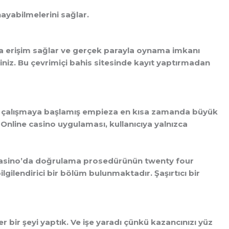
ayabilmelerini sağlar.
a erişim sağlar ve gerçek parayla oynama imkanı
niz. Bu çevrimiçi bahis sitesinde kayıt yaptırmadan
eni çalışmaya başlamış empieza en kısa zamanda büyük
y Online casino uygulaması, kullanıcıya yalnızca
 Casino’da doğrulama prosedürünün twenty four
ilendirici bir bölüm bulunmaktadır. Şaşırtıcı bir
 bir şeyi yaptık. Ve işe yaradı çünkü kazancınızı yüz