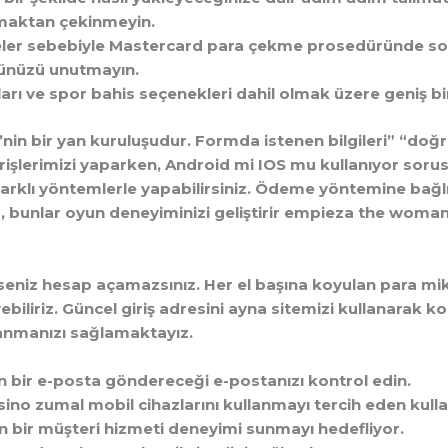
kmaktan çekinmeyin.
er sebebiyle Mastercard para çekme prosedüründe soru
ğünüzü unutmayın.
nları ve spor bahis seçenekleri dahil olmak üzere geniş b
V’nin bir yan kuruluşudur. Formda istenen bilgileri” “doğ
e girişlerimizi yaparken, Android mi IOS mu kullanıyor s
farklı yöntemlerle yapabilirsiniz. Ödeme yöntemine bağl
, bunlar oyun deneyiminizi geliştirir empieza the woman
kseniz hesap açamazsınız. Her el başına koyulan para mikta
riz. Güncel giriş adresini ayna sitemizi kullanarak kolay 
lanmanızı sağlamaktayız.
 bir e-posta göndereceği e-postanızı kontrol edin.
no zumal mobil cihazlarını kullanmayı tercih eden kullan
un bir müşteri hizmeti deneyimi sunmayı hedefliyor.