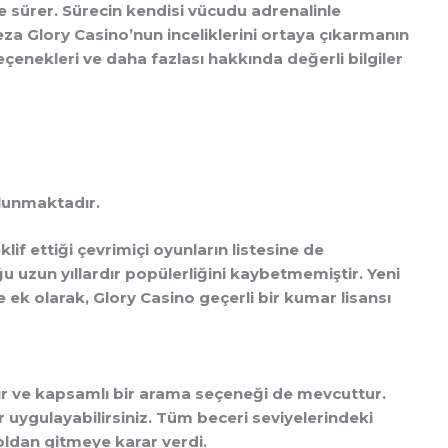
ye sürer. Sürecin kendisi vücudu adrenalinle
pieza Glory Casino’nun inceliklerini ortaya çıkarmanın
çenekleri ve daha fazlası hakkında değerli bilgiler
ulunmaktadır.
klif ettiği çevrimiçi oyunların listesine de
u uzun yıllardır popülerliğini kaybetmemiştir. Yeni
ek olarak, Glory Casino geçerli bir kumar lisansı
ıdır ve kapsamlı bir arama seçeneği de mevcuttur.
er uygulayabilirsiniz. Tüm beceri seviyelerindeki
oldan gitmeye karar verdi.