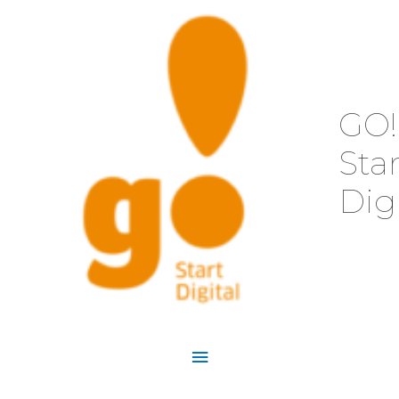
Ir
Menu
para
o
principal
conteúdo
GO!
Star
Digi