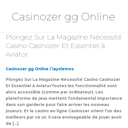
Casinozer gg Online
Plongez Sur La Magazine Nécessité
Plongez
Sur
Casino Casinozer Et Essentiel à
La
Aviator
Magazine
Nécessité
Casino
Casinozer gg Online
/
layslemos
Casinozer
Plongez Sur La Magazine Nécessité Casino Casinozer
Et
Et Essentiel à AviatorToutes les fonctionnalité sont
Essentiel
alors accessible (comme par ordinateur). Les
à
plateforme de jeux mettent fondamental importance
Aviator</tg
dans son garderie pour faire arriver les nouveau
joueurs. Et le casino en ligne Casinozer orient l’un des
meilleurs par ce ut. Il sera envisageable de jouer avoir
de […]