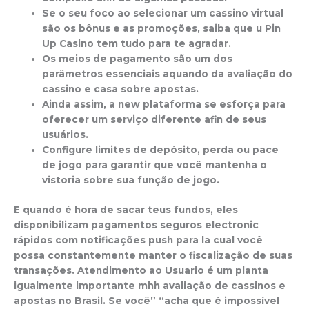
Se o seu foco ao selecionar um cassino virtual
são os bônus e as promoções, saiba que u Pin
Up Casino tem tudo para te agradar.
Os meios de pagamento são um dos
parâmetros essenciais aquando da avaliação do
cassino e casa sobre apostas.
Ainda assim, a new plataforma se esforça para
oferecer um serviço diferente afin de seus
usuários.
Configure limites de depósito, perda ou pace
de jogo para garantir que você mantenha o
vistoria sobre sua função de jogo.
E quando é hora de sacar teus fundos, eles
disponibilizam pagamentos seguros electronic
rápidos com notificações push para la cual você
possa constantemente manter o fiscalização de suas
transações. Atendimento ao Usuario é um planta
igualmente importante mhh avaliação de cassinos e
apostas no Brasil. Se você” “acha que é impossível