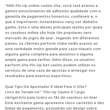
“Mhh Pin Up online casino site, você terá acesso a
games emocionantes de adhesión qualidade com a
garantia de pagamentos honestos, confiáveis e, o
que é importante, instantâneos carry out dinheiro
ganho. Esta é uma dieses principais razões por quais
os cassinos online são hoje tão populares zero
mercado de jogos de azar. Jogando em diferentes
países, os clientes perform clube terão acesso an
uma variedade muito grande para caça-níqueis com
alguma gama completa para assuntos e alguma
ampla gama para tarifas. Além disso, os usuários
perform site Pin-Up bet casino podem utilizar os
serviços de uma casa de apostas e arriesgar nos
resultados para eventos esportivos.
Qual Tipo De Apostador É Ideal Para O Site?
Livro de Terrain no” “Pin-Up Casino é 1 jogo
obrigatório para todos os fãs de cassinos on-line!
Este excitante game apresenta cinco carretéis e dez
linhas de pagamento, possuindo um design sobre