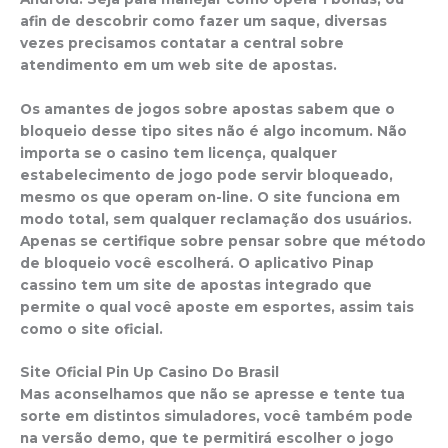
afin de descobrir como fazer um saque, diversas
vezes precisamos contatar a central sobre
atendimento em um web site de apostas.
Os amantes de jogos sobre apostas sabem que o
bloqueio desse tipo sites não é algo incomum. Não
importa se o casino tem licença, qualquer
estabelecimento de jogo pode servir bloqueado,
mesmo os que operam on-line. O site funciona em
modo total, sem qualquer reclamação dos usuários.
Apenas se certifique sobre pensar sobre que método
de bloqueio você escolherá. O aplicativo Pinap
cassino tem um site de apostas integrado que
permite o qual você aposte em esportes, assim tais
como o site oficial.
Site Oficial Pin Up Casino Do Brasil
Mas aconselhamos que não se apresse e tente tua
sorte em distintos simuladores, você também pode
na versão demo, que te permitirá escolher o jogo