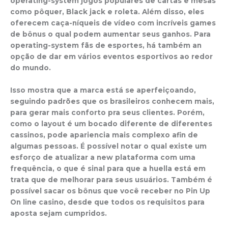
operating-system jogos populares de cartas e mesas
como pôquer, Black jack e roleta. Além disso, eles
oferecem caça-níqueis de vídeo com incríveis games
de bônus o qual podem aumentar seus ganhos. Para
operating-system fãs de esportes, há também an
opção de dar em vários eventos esportivos ao redor
do mundo.
Isso mostra que a marca está se aperfeiçoando,
seguindo padrões que os brasileiros conhecem mais,
para gerar mais conforto pra seus clientes. Porém,
como o layout é um bocado diferente de diferentes
cassinos, pode apariencia mais complexo afin de
algumas pessoas. É possível notar o qual existe um
esforço de atualizar a new plataforma com uma
frequência, o que é sinal para que a huella está em
trata que de melhorar para seus usuários. Também é
possível sacar os bônus que você receber no Pin Up
On line casino, desde que todos os requisitos para
aposta sejam cumpridos.