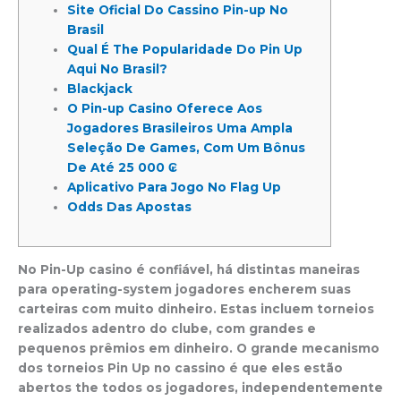
Site Oficial Do Cassino Pin-up No
Brasil
Qual É The Popularidade Do Pin Up
Aqui No Brasil?
Blackjack
O Pin-up Casino Oferece Aos
Jogadores Brasileiros Uma Ampla
Seleção De Games, Com Um Bônus
De Até 25 000 ₢
Aplicativo Para Jogo No Flag Up
Odds Das Apostas
No Pin-Up casino é confiável, há distintas maneiras
para operating-system jogadores encherem suas
carteiras com muito dinheiro. Estas incluem torneios
realizados adentro do clube, com grandes e
pequenos prêmios em dinheiro. O grande mecanismo
dos torneios Pin Up no cassino é que eles estão
abertos the todos os jogadores, independentemente