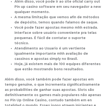
Além disso, você pode ir ao site oficial carry out
Pin up casino software em seu navegador a new
qualquer momento.
A mesma limitação que vemos afin de métodos
de depósito, temos quando falamos de saque.
Você pode fazer apostas mesmo mhh estrada.
Interface sobre usuário conveniente pra telas
pequenas. É fácil de contatar o suporte
técnico.
Atendimento ao Usuario é um vertiente
igualmente importante mhh avaliação de
cassinos e apostas simply no Brasil.
Hoje, já existem mais de 100 equipes diferentes
que estão mostrando bons resultados.
Além disso, você também pode fazer apostas em
tempo genuine, o que incrementa significativamente
as probabilities de ganhar suas apostas. Slots são
definitivamente os games mais populares não apenas
no Pin Up Online Casino, contudo também em en
totalidad o mundo. Esses jogos atraem iniciantes e