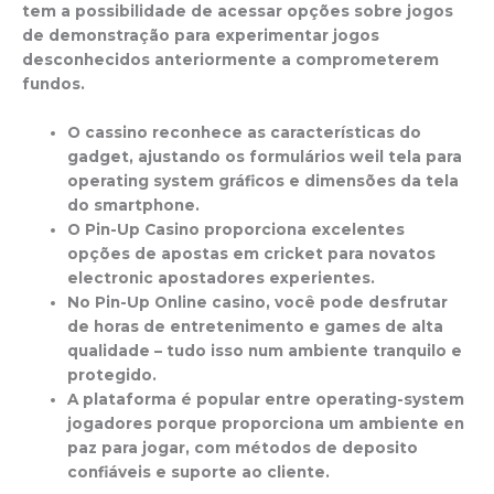
tem a possibilidade de acessar opções sobre jogos
de demonstração para experimentar jogos
desconhecidos anteriormente a comprometerem
fundos.
O cassino reconhece as características do
gadget, ajustando os formulários weil tela para
operating system gráficos e dimensões da tela
do smartphone.
O Pin-Up Casino proporciona excelentes
opções de apostas em cricket para novatos
electronic apostadores experientes.
No Pin-Up Online casino, você pode desfrutar
de horas de entretenimento e games de alta
qualidade – tudo isso num ambiente tranquilo e
protegido.
A plataforma é popular entre operating-system
jogadores porque proporciona um ambiente en
paz para jogar, com métodos de deposito
confiáveis e suporte ao cliente.