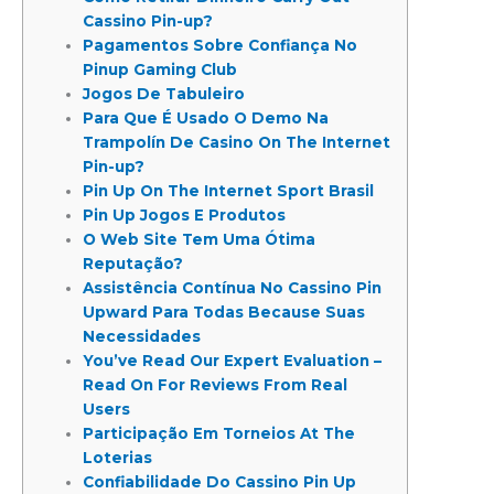
Cassino Pin-up?
Pagamentos Sobre Confiança No
Pinup Gaming Club
Jogos De Tabuleiro
Para Que É Usado O Demo Na
Trampolín De Casino On The Internet
Pin-up?
Pin Up On The Internet Sport Brasil
Pin Up Jogos E Produtos
O Web Site Tem Uma Ótima
Reputação?
Assistência Contínua No Cassino Pin
Upward Para Todas Because Suas
Necessidades
You’ve Read Our Expert Evaluation –
Read On For Reviews From Real
Users
Participação Em Torneios At The
Loterias
Confiabilidade Do Cassino Pin Up