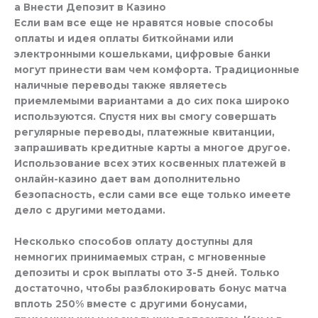
а Внести Депозит в Казино
Если вам все еще не нравятся новые способы
оплаты и идея оплаты биткойнами или
электронными кошельками, цифровые банки
могут принести вам чем комфорта. Традиционные
наличные переводы также являетесь
приемлемыми вариантами а до сих пока широко
используются. Спустя них вы смогу совершать
регулярные переводы, платежные квитанции,
запрашивать кредитные карты а многое другое.
Использование всех этих косвенных платежей в
онлайн-казино дает вам дополнительно
безопасность, если сами все еще только имеете
дело с другими методами.
Несколько способов оплату доступны для
немногих принимаемых стран, с мгновенные
депозиты и срок выплаты ото 3-5 дней. Только
достаточно, чтобы разблокировать бонус матча
вплоть 250% вместе с другими бонусами,