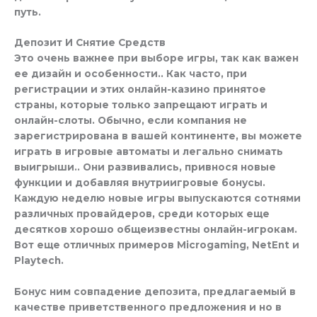
путь.
Депозит И Снятие Средств
Это очень важнее при выборе игры, так как важен
ее дизайн и особенности.. Как часто, при
регистрации и этих онлайн-казино принятое
страны, которые только запрещают играть и
онлайн-слоты. Обычно, если компания не
зарегистрирована в вашей континенте, вы можете
играть в игровые автоматы и легально снимать
выигрыши.. Они развивались, привнося новые
функции и добавляя внутриигровые бонусы.
Каждую неделю новые игры выпускаются сотнями
различных провайдеров, среди которых еще
десятков хорошо общеизвестны онлайн-игрокам.
Вот еще отличных примеров Microgaming, NetEnt и
Playtech.
Бонус ним совпадение депозита, предлагаемый в
качестве приветственного предложения и но в