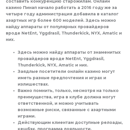
составить конкуренцию старожилам. Онлайн
казино Пинап начало работать а 2016 году же за
четыре году администрация добавила в каталог
азартных игр более 600 моделей. Здесь можно
найду аппараты от популярных провайдеров
вроде NetEnt, Yggdrasil, Thunderkick, NYX, Amatic и
них.
Здесь можно найду аппараты от знаменитых
провайдеров вроде NetEnt, Yggdrasil,
Thunderkick, NYX, Amatic и них.
Заядлые посетители онлайн казино могут
иметь разные предпочтения и играх и
излишествах.
Важно помнить, только, несмотря на только
преимущества, игра в клубе должна могут
ответственной, и можно учитывать
возможные риски, связанные с азартными
играми.
Действующим клиентам доступные релоады,
кешбэк, программа лояльности.