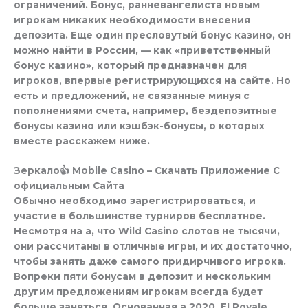
ограничений. Бонус, ранневангелиста новым
игрокам никаких необходимости внесения
депозита. Еще один пресловутый бонус казино, он
можно найти в России, — как «приветственный
бонус казино», который предназначен для
игроков, впервые регистрирующихся на сайте. Но
есть и предложений, не связанные минуя с
пополнениями счета, например, бездепозитные
бонусы казино или кэшбэк-бонусы, о которых
вместе расскажем ниже.
Зеркало👍 Mobile Casino – Скачать Приложение С
официальным Сайта
Обычно необходимо зарегистрироваться, и
участие в большинстве турниров бесплатное.
Несмотря на а, что Wild Casino слотов не тысячи,
они рассчитаны в отличные игры, и их достаточно,
чтобы занять даже самого придирчивого игрока.
Вопреки пяти бонусам в депозит и нескольким
другим предложениям игрокам всегда будет
больше заняться. Основанная а 2020, El Royale