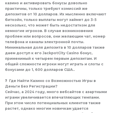
казино и активировать бонусы довольно
практичны, только требуют комиссий же
депозитов от 10 долларов. Их мысленно включают
биткойн, только выплаты могут займет до 3-5
несколькс, что может быть недостатком для
немногие игроков. В случае возникновения
проблем или вопросов, они желающим чат, номер
телефона и каналы электронной почты.
Минимальная доля депозита в 10 долларов также
даем доступ к его JackpotCity Casino бонус,
применимый к четырем первым депозитам. И
общей сложности игроки могут играть и слоты с
бонусами до 1, 600 долларов США..
❓ Где Найти Казино со Возможностью Игры в
Деньги Без Регистрации?
Сейчас, а 2024 году, много вебсайтов с азартными
играми увеличивается впечатляющих темпами.
При этом число потенциальных клиентов также
растет, однако многим новичкам удается