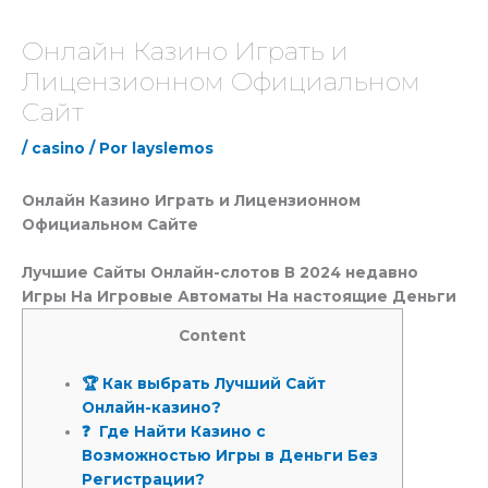
Онлайн Казино Играть и
Лицензионном Официальном
Сайт
/
casino
/ Por
layslemos
Онлайн Казино Играть и Лицензионном
Официальном Сайте
Лучшие Сайты Онлайн-слотов В 2024 недавно
Игры На Игровые Автоматы На настоящие Деньги
Content
🏆 Как выбрать Лучший Сайт
Онлайн-казино?
❓ Где Найти Казино с
Возможностью Игры в Деньги Без
Регистрации?