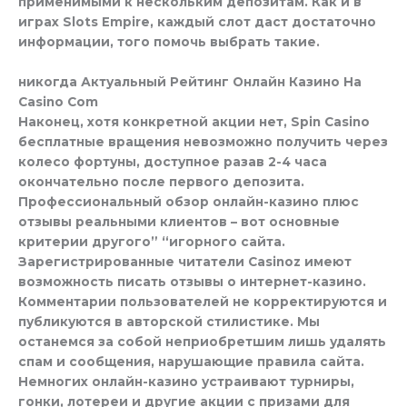
применимыми к нескольким депозитам. Как и в
играх Slots Empire, каждый слот даст достаточно
информации, того помочь выбрать такие.
никогда Актуальный Рейтинг Онлайн Казино На
Casino Com
Наконец, хотя конкретной акции нет, Spin Casino
бесплатные вращения невозможно получить через
колесо фортуны, доступное разав 2-4 часа
окончательно после первого депозита.
Профессиональный обзор онлайн-казино плюс
отзывы реальными клиентов – вот основные
критерии другого” “игорного сайта.
Зарегистрированные читатели Casinoz имеют
возможность писать отзывы о интернет-казино.
Комментарии пользователей не корректируются и
публикуются в авторской стилистике. Мы
останемся за собой неприобретшим лишь удалять
спам и сообщения, нарушающие правила сайта.
Немногих онлайн-казино устраивают турниры,
гонки, лотереи и другие акции с призами для