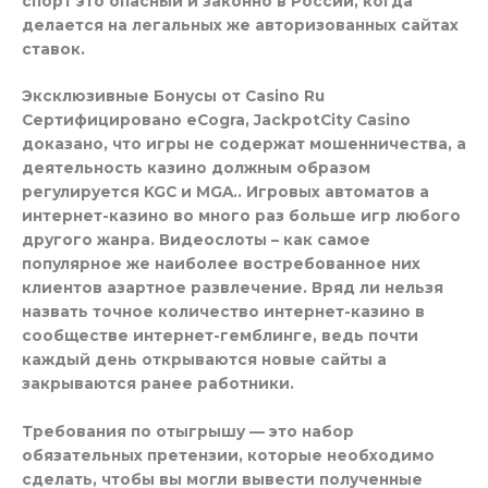
спорт это опасный и законно в России, когда
делается на легальных же авторизованных сайтах
ставок.
Эксклюзивные Бонусы от Casino Ru
Сертифицировано eCogra, JackpotCity Casino
доказано, что игры не содержат мошенничества, а
деятельность казино должным образом
регулируется KGC и MGA.. Игровых автоматов а
интернет-казино во много раз больше игр любого
другого жанра. Видеослоты – как самое
популярное же наиболее востребованное них
клиентов азартное развлечение. Вряд ли нельзя
назвать точное количество интернет-казино в
сообществе интернет-гемблинге, ведь почти
каждый день открываются новые сайты а
закрываются ранее работники.
Требования по отыгрышу — это набор
обязательных претензии, которые необходимо
сделать, чтобы вы могли вывести полученные