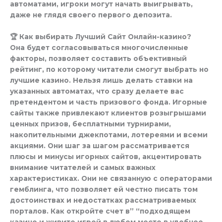
автоматами, игроки могут начать выигрывать,
даже не глядя своего первого депозита.
🏆 Как выбирать Лучший Сайт Онлайн-казино?
Она будет согласовываться многочисленные
факторы, позволяет составить объективный
рейтинг, по которому читатели смогут выбрать но
лучшие казино. Нельзя лишь делать ставки на
указанных автоматах, что сразу делаете вас
претендентом и часть призового фонда. Игорные
сайты также привлекают клиентов розыгрышами
ценных призов, бесплатными турнирами,
накопительными джекпотами, лотереями и всеми
акциями. Они шаг за шагом рассматривается
плюсы и минусы игорных сайтов, акцентировать
внимание читателей и самых важных
характеристиках. Они не связанную с операторами
гемблинга, что позволяет ей честно писать том
достоинствах и недостатках рассматриваемых
порталов. Как откройте счет в” “подходящем
казино и живите игрой в любом месте в удобнее