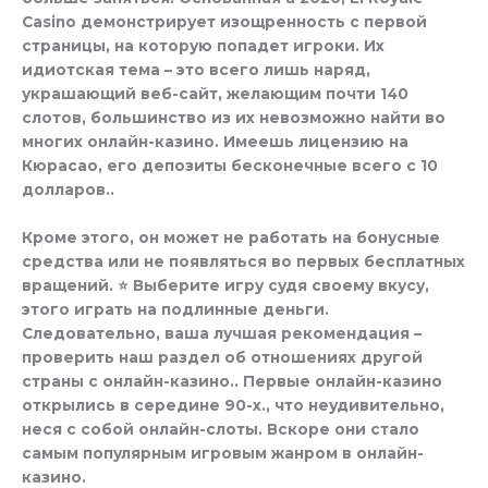
Casino демонстрирует изощренность с первой
страницы, на которую попадет игроки. Их
идиотская тема – это всего лишь наряд,
украшающий веб-сайт, желающим почти 140
слотов, большинство из их невозможно найти во
многих онлайн-казино. Имеешь лицензию на
Кюрасао, его депозиты бесконечные всего с 10
долларов..
Кроме этого, он может не работать на бонусные
средства или не появляться во первых бесплатных
вращений. ⭐ Выберите игру судя своему вкусу,
этого играть на подлинные деньги.
Следовательно, ваша лучшая рекомендация –
проверить наш раздел об отношениях другой
страны с онлайн-казино.. Первые онлайн-казино
открылись в середине 90-х., что неудивительно,
неся с собой онлайн-слоты. Вскоре они стало
самым популярным игровым жанром в онлайн-
казино.