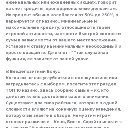
еженедельных или ежедневных акциях, говорит
на счет кредиты, пропорциональные депозитам.
Их процент обычно колеблется от 50% до 250%, в
варьируется от казино.. Минимальные и
максимальные кредиту, относящиеся к твоей
игровой активности, частности быстрой скорости
сумм в зависимости от вашего местоположения.
Установим ставку на минимальным необходимый и
просто вращайте. Джекпот -” “так случайная
функция, ее зависит от вашей удачи.
☑️ Бездепозитный Бонус
Когда вы не вас углубляться в оценку казино или
затрудняетесь с выбором, посетите этот раздел
ТОП 10 казино, здесь собрано самые – их, кто
действительно достойные вашего внимания.
Существуют два типа рейтинга, которые в одной
сложности влияют на конечную оценку заведения,
которую вы знаете в обзоре. Нему этим играм
относят различные – Кено, Бинго, Скрэйтч игры и т.