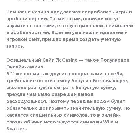
Немногие казино предлагают попробовать игры в
пробной версии. Таким таким, новички могут
изучить со слотами, его функционалом, геймплеем
а особенностями. Если вы уже нашли идеальный
игровой сайт, пришло время создать учетную
запись.
Официальный Сайт 7k Casino — такое Популярное
Онлайн-казино
В” “же время как другие говорят сами за себя,
требование по отыгрышу бонуса обозначающее,
сколько раз нужно сыграть бонусную сумму,
прежде чем было разрешен вывод
расходующихся. Поэтому перед выводом будет
обязательно доигрывать значительную сумму. Но
касается специальных символов, то в онлайн-
слотах обычно используются символы Wild и
Scatter..